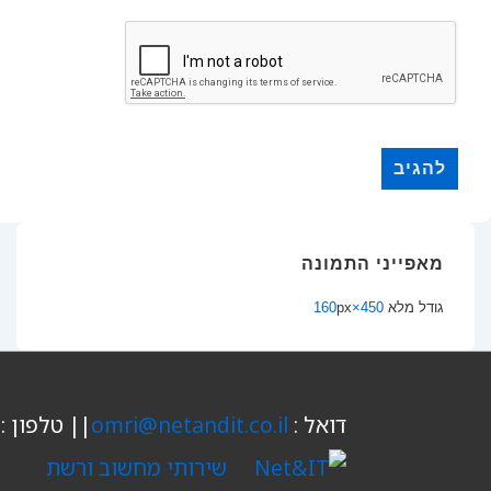
מאפייני התמונה
גודל מלא
450×160
px
דואל :
omri@netandit.co.il
|| טלפון : 04-9848813 || נייד 
שירותי מחשוב ורשת