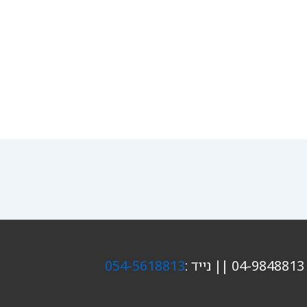
:
054-5618813