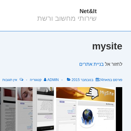
Net&It
לג
שירותי מחשוב ורשת
תוכן
אשי
mysite
לחזור אל
בניית אתרים
פורסם במאת
24 בנובמבר 2015
ADMIN
קטגוריה
אין תגובות