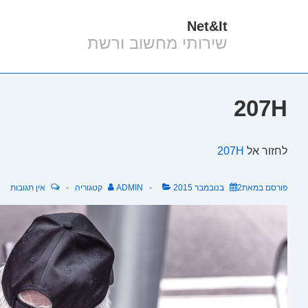
Net&It
לג
שירותי מחשוב ורשת
תוכן
אשי
207H
לחזור אל
207H
פורסם במאת
2 בנובמבר 2015
ADMIN
קטגוריה
אין תגובות